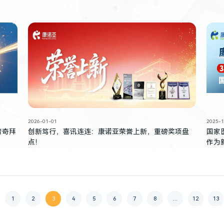
2026-01-01
2025-1
普奇拜
创新笃行，喜讯连连：康诺亚荣誉上新，重磅奖项盘
国家
点！
作为
1
2
3
4
5
6
7
8
...
12
13