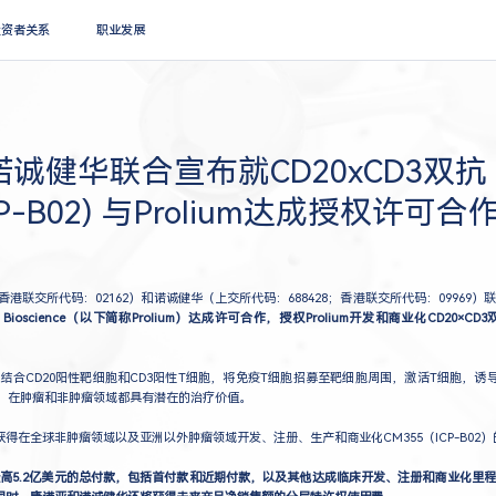
搜索
投资者关系
职业发展
诚健华联合宣布就CD20xCD3双抗
CP-B02) 与Prolium达成授权许可合
（香港联交所代码：02162）和诺诚健华（上交所代码：688428；香港联交所代码：09969）
 Bioscience（以下简称Prolium）达成许可合作，授权Prolium开发和商业化CD20×CD3
）特异性结合CD20阳性靶细胞和CD3阳性T细胞，将免疫T细胞招募至靶细胞周围，激活T细胞，
胞，在肿瘤和非肿瘤领域都具有潜在的治疗价值。
m将获得在全球非肿瘤领域以及亚洲以外肿瘤领域开发、注册、生产和商业化CM355（ICP-B02
高5.2亿美元的总付款，包括首付款和近期付款，以及其他达成临床开发、注册和商业化里