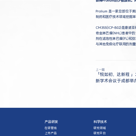
获得Prolium的少数股
Prolium 是一家总部
制药和医疗技术领域挖掘革
CM355(ICP-B02)是
奇金淋巴瘤(NHL)患者中的
剂在滤泡性淋巴瘤(FL)和
与其他免疫化疗联用的剂量
上一篇
「悦如初，达新程 」
新学术会议于成都举
产品研发
科学技术
在研管线
研究领域
上市产品
研究平台