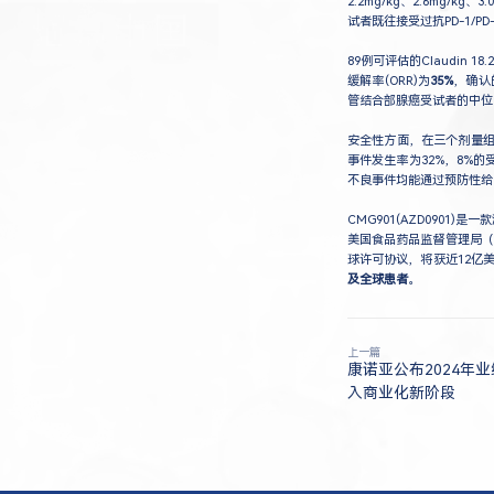
2.2mg/kg、2.6mg/
试者既往接受过抗PD-1/PD
89例可评估的Claudin 
缓解率(ORR)为
35%
，确认
管结合部腺癌受试者的中位无进
安全性方面，在三个剂量组
事件发生率为32%，8%
不良事件均能通过预防性给
CMG901(AZD0901
美国食品药品监督管理局（F
球许可协议，将获近12亿
及全球患者
。
上一篇
康诺亚公布2024年
入商业化新阶段