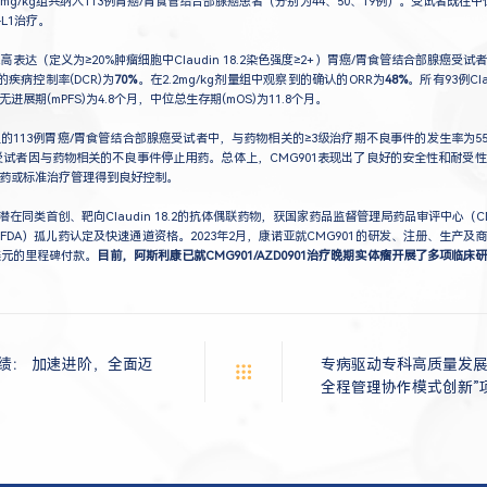
kg、3.0mg/kg组共纳入113例胃癌/胃食管结合部腺癌患者（分别为44、50、19例）。受试者既
-L1治疗。
18.2高表达（定义为≥20%肿瘤细胞中Claudin 18.2染色强度≥2+）胃癌/胃食管结合部腺
的疾病控制率(DCR)为
70%
。在2.2mg/kg剂量组中观察到的确认的ORR为
48%
。所有93例Cla
展期(mPFS)为4.8个月，中位总生存期(mOS)为11.8个月。
的113例胃癌/胃食管结合部腺癌受试者中，与药物相关的≥3级治疗期不良事件的发生率为5
的受试者因与药物相关的不良事件停止用药。总体上，CMG901表现出了良好的安全性和耐受
药或标准治疗管理得到良好控制。
)是一款潜在同类首创、靶向Claudin 18.2的抗体偶联药物，获国家药品监督管理局药品审评中心
DA）孤儿药认定及快速通道资格。2023年2月，康诺亚就CMG901的研发、注册、生产
美元的里程碑付款。
目前，阿斯利康已就CMG901/AZD0901治疗晚期实体瘤开展了多项临
业绩： 加速进阶，全面迈
专病驱动专科高质量发展
全程管理协作模式创新”