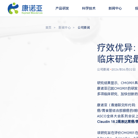
产品研发
科学技术
新闻中心
首页
新闻中心
公司要闻
疗效优异：靶
临床研究最
公司要闻
•
2024年06月02日
研究结果显示，CMG901
康诺亚已就CMG901的研
多项临床研究，加快创新药
康诺亚（香港联交所代码：02
癌/胃食管结合部腺癌的I期
ASCO全体大会系列会议
Claudin 18.2高表
该研究旨在评价CMG90