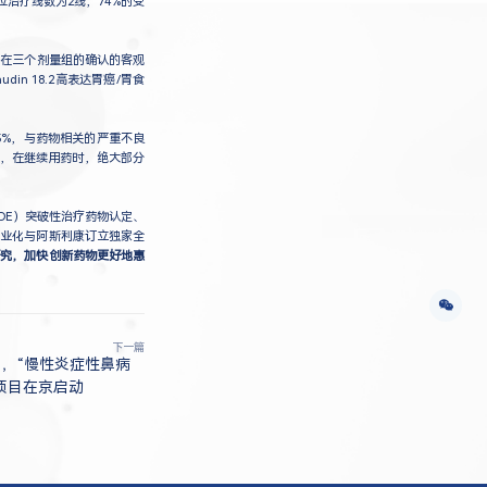
往中位治疗线数为2线，74%的受
癌受试者在三个剂量组的确认的客观
udin 18.2高表达胃癌/胃食
5%，与药物相关的严重不良
性，在继续用药时，绝大部分
（CDE）突破性治疗药物认定、
及商业化与阿斯利康订立独家全
床研究，加快创新药物更好地惠
下一篇
，“慢性炎症性鼻病
项目在京启动