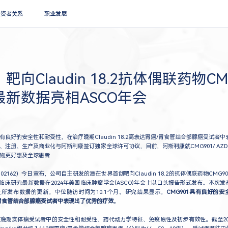
搜索
投资者关系
职业发展
向Claudin 18.2抗体偶联药物CMG
新数据亮相ASCO年会
具有良好的安全性和耐受性，在治疗晚期Claudin 18.2高表达胃癌/胃食管结合部腺癌受试者
发、注册、生产及商业化与阿斯利康签订独家全球许可协议，目前，阿斯利康就CMG901/ AZD
物更好惠及全球患者
162）今日宣布，公司自主研发的潜在世界首创靶向Claudin 18.2的抗体偶联药物CMG901
临床研究最新数据在2024年美国临床肿瘤学会(ASCO)年会上以口头报告形式发布。本次发布
上所发布数据的更新，中位随访时间为10.1个月。研究结果显示，
CMG901具有良好的
达胃癌/胃食管结合部腺癌受试者中表现出了优秀的疗效
。
1在晚期实体瘤受试者中的安全性和耐受性、药代动力学特征、免疫原性及初步有效性。截至202