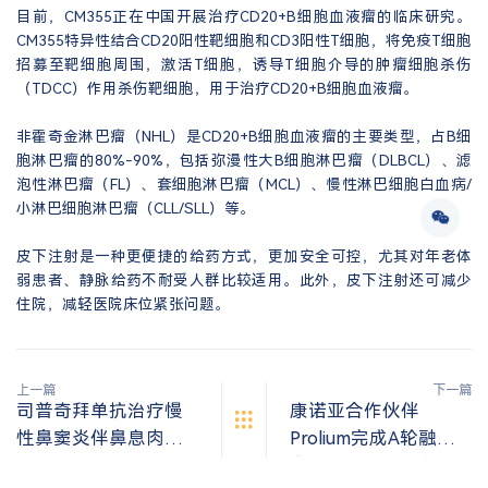
目前，CM355正在中国开展治疗CD20+B细胞血液瘤的临床研究。
CM355特异性结合CD20阳性靶细胞和CD3阳性T细胞，将免疫T细胞
招募至靶细胞周围，激活T细胞，诱导T细胞介导的肿瘤细胞杀伤
（TDCC）作用杀伤靶细胞，用于治疗CD20+B细胞血液瘤。
非霍奇金淋巴瘤（NHL）是CD20+B细胞血液瘤的主要类型，占B细
胞淋巴瘤的80%-90%，包括弥漫性大B细胞淋巴瘤（DLBCL）、滤
泡性淋巴瘤（FL）、套细胞淋巴瘤（MCL）、慢性淋巴细胞白血病/
小淋巴细胞淋巴瘤（CLL/SLL）等。
皮下注射是一种更便捷的给药方式，更加安全可控，尤其对年老体
弱患者、静脉给药不耐受人群比较适用。此外，皮下注射还可减少
住院，减轻医院床位紧张问题。
上一篇
下一篇
司普奇拜单抗治疗慢
康诺亚合作伙伴
性鼻窦炎伴鼻息肉的
Prolium完成A轮融
药品上市许可申请获
资，快速推进潜在同