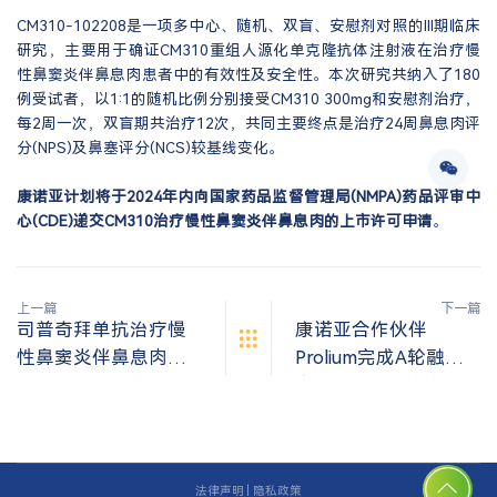
CM310-102208是一项多中心、随机、双盲、安慰剂对照的III期临床
研究，主要用于确证CM310重组人源化单克隆抗体注射液在治疗慢
性鼻窦炎伴鼻息肉患者中的有效性及安全性。本次研究共纳入了180
例受试者，以1:1的随机比例分别接受CM310 300mg和安慰剂治疗，
每2周一次，双盲期共治疗12次，共同主要终点是治疗24周鼻息肉评
分(NPS)及鼻塞评分(NCS)较基线变化。
康诺亚计划将于2024年内向国家药品监督管理局(NMPA)药品评审中
心(CDE)递交CM310治疗慢性鼻窦炎伴鼻息肉的上市许可申请
。
上一篇
下一篇
司普奇拜单抗治疗慢
康诺亚合作伙伴
性鼻窦炎伴鼻息肉的
Prolium完成A轮融
药品上市许可申请获
资，快速推进潜在同
国家药品监督管理局
类最佳CD20xCD3 TCE
受理
CM355在自免疾病领
域研究开发
法律声明
|
隐私政策