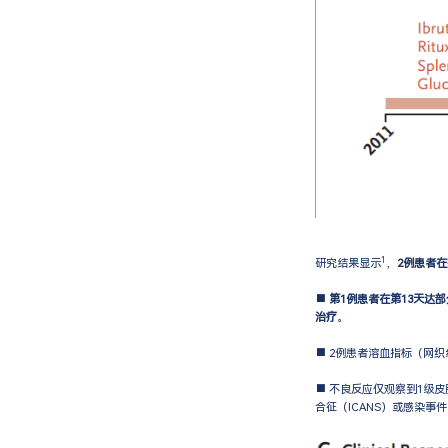
1
研究结果显示
，
2例患者在
■
第1例患者在第13天达
治疗
。
■ 2例患者溶血指标（网
■ 不良反应仅观察到1级
合征（ICANS）或感染事