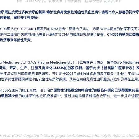
图：CM336治疗后临床效果（《新英格兰医学杂志》发表文章）
在治疗既往接受过多种治疗的复发/难治性自身免疫性溶血性贫血患者中表现出令人惊喜的初步
续缓解，同时安全性良好
。
 CD3双抗在CD19 CAR-T复发后的AIHA患者中获得治疗成功，表明BCMA靶点的治疗不仅
制剂二线治疗失败的AIHA患者开展靶向BCMA的临床研究提供了依据。
CM336有望为此类
治疗带来革新性改变
。
Medicines Ltd（f/k/a Platina Medicines Ltd）订立独家许可协议，授予
Ouro Medi
研究、开发、生产、注册及商业化CM336的独家权利。基于此次《新英格兰医学杂志》
25年下半年启动针对该疾病的临床研究，并计划于2025年6月14日欧洲血液学协会（EHA）年会
治性多发性骨髓瘤试验中的安全性与疗效数据，及其在自身免疫性血细胞减少症中的潜在应用
M336在国内的临床开发，用于治疗
原发性轻链型淀粉样变性的II期临床研究已获得国家药
血细胞减少症
的临床研究也在积极准备中，通过加速推进多种适应症研究，进一步提升该候
H, et al. BCMA-Targeted T-Cell Engager for Autoimmune Hemolytic Anemia after C