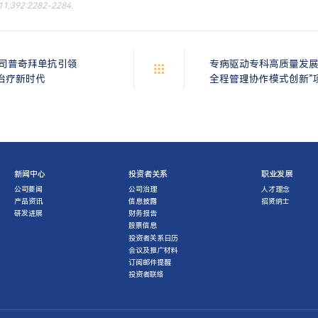
 11;392:2282-2284.
丨司普奇拜单抗引领
专病驱动专科高质量发展
生物治疗新时代
全程管理协作模式创新”
新闻中心
投资者关系
职业发展
公司要闻
公司治理
人才理念
产品资讯
信息披露
招贤纳士
研发进展
财务报告
股票信息
投资者关系日历
会议及推广材料
订阅邮件提醒
投资者联络