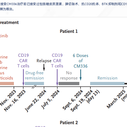
在接受CM336治疗前已接受过包括糖皮质激素、脾切除术、抗CD20抗体、BTK抑制剂和CD19
展为难治。