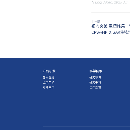
N Engl J Med. 2025 Jun
上一篇
靶向突破 重塑格局
CRSwNP & SAR
产品研发
科学技术
在研管线
研究领域
上市产品
研究平台
对外合作
生产基地