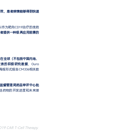
疗效，患者病情能够得到快速
可以作为靶向CD19治疗的挽救
患者提供一种极具应用前景的
cines在全球（不包括中国内地、
发表的积极研究数据
，Ouro
以海报形式报告CM336相关数
。
品监督管理局药品审评中心批
选药物的开发进度和未来潜
D19 CAR T-Cell Therapy.