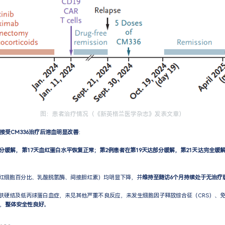
图：患者治疗情况（《新英格兰医学杂志》发表文章）
接受CM336治疗后溶血明显改善
：
部分缓解，第17天血红蛋白水平恢复正常；第2例患者在第19天达部分缓解，第21天达完全缓
织红细胞百分比、乳酸脱氢酶、间接胆红素）均明显下降，并
维持至随访6个月持续处于无治疗
皮肤硬结及低丙球蛋白血症，未见其他严重不良反应，未发生细胞因子释放综合征（CRS）、
件，
整体安全性良好
。