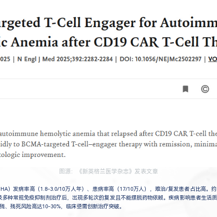
图源：《新英格兰医学杂志》发表文章
HA）发病率高（1.8-3.0/10万人年）、患病率高（17/10万人），难治/复发患者占比高。
体及多种常规免疫抑制剂治疗后，出现多轮次的复发且不能摆脱药物依赖。疾病影响患者生活
残、残死风险高达10-30%，临床亟需创新治疗突破。