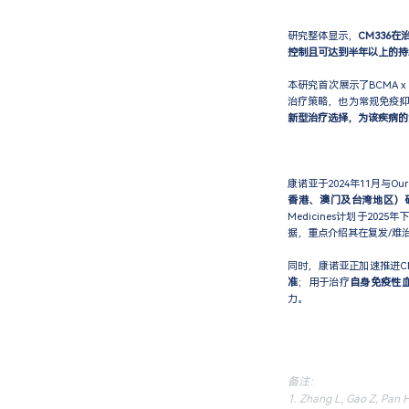
研究整体显示，
CM336
控制且可达到半年以上的持
本研究首次展示了BCMA x
治疗策略，也为常规免疫抑
新型治疗选择，为该疾病的
康诺亚于2024年11月与Ouro 
香港、澳门及台湾地区）
Medicines计划于20
据，重点介绍其在复发/难
同时，康诺亚正加速推进C
准
；用于治疗
自身免疫性
力。
备注：
1. Zhang L, Gao Z, Pan 