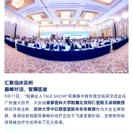
汇聚临床实例
巅峰对话，智耀医途
9月11日，“悦鼻达人TALK SHOW”耳鼻喉中青年医生临床交流会在
广州盛大召开，大会由
首都医科大学附属北京同仁医院王成硕教授
担任开场主持，
吉林大学中日联谊医院朱冬冬教授
作为大会主席致
辞，强调目前我国耳鼻喉科治疗正处于飞速发展阶段，生物制剂给
该领域治疗方式带来了巨大变革。