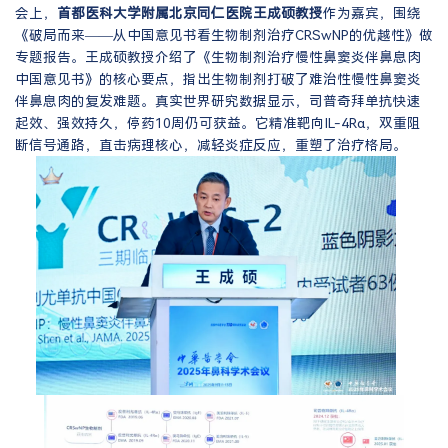
会上，
首都医科大学附属北京同仁医院王成硕教授
作为嘉宾，围绕
《破局而来——从中国意见书看生物制剂治疗CRSwNP的优越性》做
专题报告。王成硕教授介绍了《生物制剂治疗慢性鼻窦炎伴鼻息肉
中国意见书》的核心要点，指出生物制剂打破了难治性慢性鼻窦炎
伴鼻息肉的复发难题。真实世界研究数据显示，司普奇拜单抗快速
起效、强效持久，停药10周仍可获益。它精准靶向IL-4Rα，双重阻
断信号通路，直击病理核心，减轻炎症反应，重塑了治疗格局。