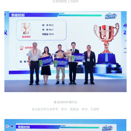
王成硕教授上台颁奖
最佳病例荣耀时刻
自左起分别为朱冬冬、申珅、周国金、钟华、王成硕