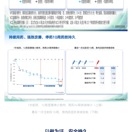
1针起效、12周显著缩小息肉、用药24周持续缩小（上图）
最后一次注射后10周，息肉及症状持续控制（下图）
以例为证，安全持久