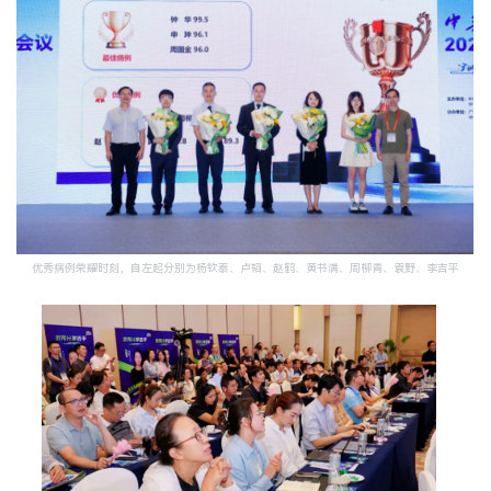
优秀病例荣耀时刻，自左起分别为杨钦泰、卢韬、赵鹤、黄书满、周柳青、袁野、李吉平