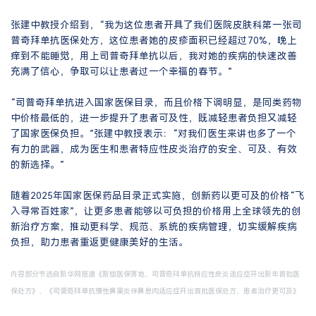
张建中教授介绍到，“我为这位患者开具了我们医院皮肤科第一张司
普奇拜单抗医保处方，这位患者她的皮疹面积已经超过70%，晚上
痒到不能睡觉，用上司普奇拜单抗以后，我对她的疾病的快速改善
充满了信心，争取可以让患者过一个幸福的春节。”
“司普奇拜单抗进入国家医保目录，而且价格下调明显，是同类药物
中价格最低的，进一步提升了患者可及性，既减轻患者负担又减轻
了国家医保负担。”张建中教授表示：“对我们医生来讲也多了一个
有力的武器，成为医生和患者特应性皮炎治疗的安全、可及、有效
的新选择。”
随着2025年国家医保药品目录正式实施，创新药以更可及的价格“飞
入寻常百姓家”，让更多患者能够以可负担的价格用上全球领先的创
新治疗方案，推动更科学、规范、系统的疾病管理，切实缓解疾病
负担，助力患者重返更健康美好的生活。
内容部分节选自新华网报道《新版医保落地，司普奇拜单抗特应性皮炎适应症开出新年首批医
保处方》、《司普奇拜单抗慢性鼻窦炎伴鼻息肉适应症开出首批医保处方，患者治疗更可及》