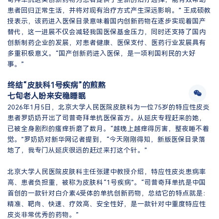
患者回归正常生活，并将对现有治疗方式产生深远影响。” 王成硕教
授表示，该药进入医保目录意味着国内创新药物在逐步实现着国产
替代，这一进展不仅会减轻我国医保基金压力，同时还支持了国内
创新制药企业的发展，对患者健康、医保支付、医药行业发展具有
多重积极意义。“国产创新药进入医保，是一项利国利民的大好
事。”
终结“皮肤科1号疾病”的煎熬
七旬老人盼来安稳睡眠
2026年1月5日，北京大学人民医院皮肤科为一位75岁的特应性皮炎
患者罗奶奶开出了司普奇拜单抗医保首方。从延庆专程赶来的她，
已被全身剧烈的瘙痒折磨了数月。“越晚上越痒得厉害，整夜睡不着
觉。”罗奶奶对新华网记者提到，“今天刚刚得知，新版医保目录落
地了，我专门从延庆很远的赶过来打这个针。”
北京大学人民医院皮肤科主任张建中教授介绍，特应性皮炎患病率
高、患者负担重，被称为皮肤科“1号疾病”。“司普奇拜单抗是中国
首创的一款针对白介素4受体的单抗创新药物，总结它的特点就是：
精准、靶向、快速、疗效高、安全性好，是一款针对中重度特应性
皮炎非常优秀的药物。”