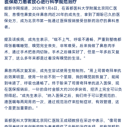
医保助力患者放心进行科学规范治疗
据新华网报道，2026年1月6日，在首都医科大学附属北京同仁医
院，患慢性鼻窦炎伴鼻息肉近20年的成先生，拿到了期盼已久的医
保处方，成为北京市第一批通过医保报销接受创新药治疗的鼻科患
者。
提及该疾病，成先生表示，“喘不上气，呼吸不通畅，严重到整晚都
得张着嘴睡觉，嗅觉完全丧失，非常难受。后来我做了鼻息肉手
术，通过手术把息肉切除。手术之后确实好了，但是一年多后又复
发了，这么多年来都是过着没有嗅觉的生活。”
鼻息肉再次复发后，成先生尝试使用生物制剂。“用上司普奇拜单抗
后效果明显，使用一针后不到一个星期，我的嗅觉就恢复了，能闻
到味道了，呼吸也通畅了。终于盼来了司普奇拜单抗进入医保，现
在医保报销后，一针的自付金额大约200多块钱，经济上完全可以负
担得起。”成先生表示，“纳入医保之后，我们终于可以更规范的、
遵医嘱每两周用药一次，通过规范治疗来控制症状、有效管理，这
个是更加重要的。”
首都医科大学附属北京同仁医院王成硕教授在采访中表示，“像司普
奇拜单抗这类创新药物为患者提供了全新的治疗选择，能有效帮助