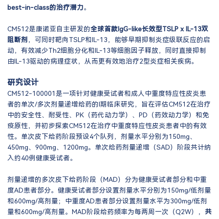
best-in-class的治疗潜力
。
CM512是康诺亚自主研发的
全
球首款IgG-like长效型TSLP x IL-13双
阻断剂
，可同时靶向TSLP和IL-13，能够早期抑制炎症级联反应的启
动，有效减少Th2细胞分化和IL-13等细胞因子释放，同时直接抑制
由IL-13驱动的病理症状，从而更有效地治疗2型炎症相关疾病。
研究设计
CM512-100001是一项针对健康受试者和成人中重度特应性皮炎患
者的单次/多次剂量递增给药的I期临床研究，旨在评估CM512在治疗
中的安全性、耐受性、PK（药代动力学）、PD（药效动力学）和免
疫原性，并初步探索CM512在治疗中重度特应性皮炎患者中的有效
性。单次皮下给药阶段预设4个队列，剂量水平分别为150mg、
450mg、900mg、1200mg。单次给药剂量递增（SAD）阶段共计纳
入约40例健康受试者。
剂量递增的多次皮下给药阶段（MAD）分为健康受试者部分和中重
度AD患者部分。健康受试者部分设置剂量水平分别为150mg/低剂量
和600mg/高剂量；中重度AD患者部分设置剂量水平为300mg/低剂
量和600mg/高剂量。MAD阶段给药频率为每两周一次（Q2W），
共