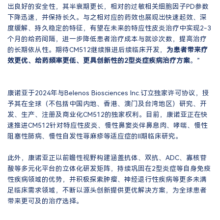
出良好的安全性，其半衰期更长，相对的过敏相关细胞因子PD参数
下降迅速，并保持长久。与之相对应的药效也展现出快速起效、深
度缓解、持久稳定的特征，有望在未来的特应性皮炎治疗中实现2-3
个月的给药间隔，进一步降低患者治疗成本与就诊次数，提高治疗
的长期依从性。期待CM512继续推进后续临床开发，
为患者带来疗
效更优、给药频率更低、更具创新性的2型炎症疾病治疗方案
。”
康诺亚于2024年与Belenos Biosciences Inc.订立独家许可协议，授
予其在全球（不包括中国内地、香港、澳门及台湾地区）研究、开
发、生产、注册及商业化CM512的独家权利。目前，康诺亚正在快
速推进CM512针对特应性皮炎、慢性鼻窦炎伴鼻息肉、哮喘、慢性
阻塞性肺病、慢性自发性荨麻疹等适应症的II期临床研究。
此外，康诺亚正以前瞻性视野构建涵盖抗体、双抗、ADC、寡核苷
酸等多元化平台的立体化研发矩阵，持续巩固在2型炎症等自身免疫
性疾病领域的优势，并积极探索肿瘤、神经退行性疾病等更多未满
足临床需求领域，不断以源头创新提供更优解决方案，为全球患者
带来更可及的治疗选择。