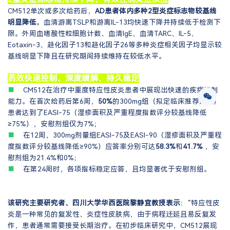
CM512单次或多次给药后，
AD患者体内多种2型炎症标志物较基线
明显降低
。血清游离TSLP和游离IL-13均快速下降并持续低于检测下
限。外周血嗜酸性粒细胞计数、血清IgE、血清TARC、IL-5、
Eotaxin-3、趋化因子13和趋化因子26等多种炎症相关因子均显示较
基线明显下降且在研究期间持续维持在较低水平。
药效快速控制、深度缓解、持久稳定
■
CM512在治疗中重度特应性皮炎患者中展现出快速的疾病控制
能力。在首次给药后第6周，
50%
的300mg组（拟定临床推荐剂量）
患者达到了EASI-75（湿疹面积及严重程度指数评分较基线降低
≥75%），安慰剂组仅为7%；
■
在12周，300mg剂量组EASI-75及EASI-90（湿疹面积及严重程
度指数评分较基线降低≥90%）应答率分别可达
58.3%
和
41.7%
，安
慰剂组为21.4%和0%；
■
在第24周时，各项指标稳定应答，且均显著优于安慰剂组。
该研究主要研究者、四川大学华西医院黎静宜教授表示
：“特应性皮
炎是一种常见的复发性、炎症性皮肤病，由于病程迁延且易反复发
作，患者通常需要接受长期治疗。在初步临床研究中，CM512展现