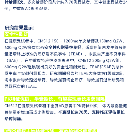
计给药3次
。多次给药阶段共计纳入70例受试者，其中健康受试者24
例，中重度AD患者46例。
研究结果显示：
安全性良好
在健康受试者中，CM512 150 ~ 1200mg单次给药及150mg Q2W、
600mg Q2W多次给药
安全性和耐受性良好
，递增期间未发生符合剂
量递增终止标准的治疗期不良事件（TEAE），未报告严重不良事件
（SAE）；在中重度特应性皮炎患者中，CM512 300mg Q2W组、
600mg Q2W组展现出良好的安全性和耐受性，TEAE和SAE的总体
发生率与安慰剂组相当。研究期间报告的TEAE大多数为1级或2级，
均未报告导致延迟给药、导致提前终止治疗、导致提前退出研究和
导致死亡的TEAE。
PK特征优良，半衰期长，有望实现更长用药间隔
CM512在健康受试者和中重度AD患者中PK特征相似，体内暴露量随
着剂量的增加而成比例增加。
半衰期长达70天，支持临床评估更长
给药间隔
。
2型炎症标志物持续下降，有效控制炎症反应